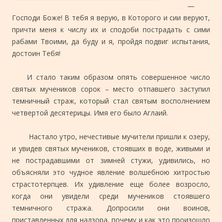
—
Господи Боже! В тебя я верую, в Которого и сии веруют,
причти меня к числу их и сподоби пострадать с сими
рабами Твоими, да буду и я, пройдя подвиг испытания,
достоин Тебя!
И стало таким образом опять совершенное число
святых мучеников сорок – место отпавшего заступил
темничный страж, который стал святым восполнением
четвертой десятерицы. Имя его было Аглаий.
Настало утро, нечестивые мучители пришли к озеру,
и увидев святых мучеников, стоявших в воде, живыми и
не пострадавшими от зимней стужи, удивились, но
объясняли это чудное явление волшебною хитростью
страстотерпцев. Их удивление еще более возросло,
когда они увидели среди мучеников стоявшего
темничного стража. Допросили они воинов,
приставленных для надзора, почему и как это произошло