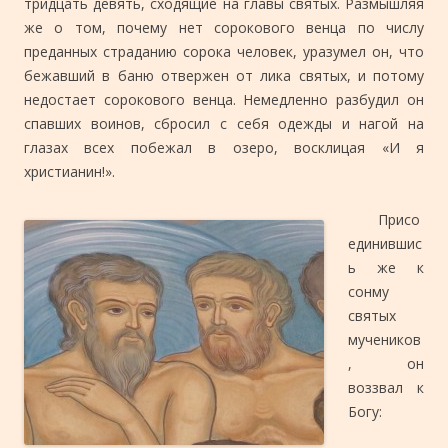
тридцать девять, сходящие на главы святых. Размышляя
же о том, почему нет сорокового венца по числу
преданных страданию сорока человек, уразумел он, что
бежавший в баню отвержен от лика святых, и потому
недостает сорокового венца. Немедленно разбудил он
спавших воинов, сбросил с себя одежды и нагой на
глазах всех побежал в озеро, восклицая «И я
христианин!».
Присо
единившис
ь же к
сонму
святых
мучеников
, он
воззвал к
Богу: