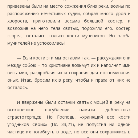
привезены были на место сожжения близ реки, воины по
распоряжению нечестивых судей, собрав много дров и
хвороста, приготовили весьма большой костер, и
возложив на него тела святых, подожгли его. Костер
сгорел, остались только кости мучеников. Но злоба
мучителей не успокоилась!
— Если кости эти мы оставим так, — рассуждали они
между собою – то христиане возьмут их и наполнят ими
весь мир, раздробляя их и сохраняя для воспоминания
оных. Итак, бросим их в реку, чтобы и праха от них не
осталось.
И ввержены были останки святых мощей в реку на
всеконечное погубление памяти доблестных
страстотерпцев. Но Господь, «хранящий все кости
угодников Своих» (Пс. 33,21), не попустил ни одной
частице их погибнуть в воде, но все они сохранились в