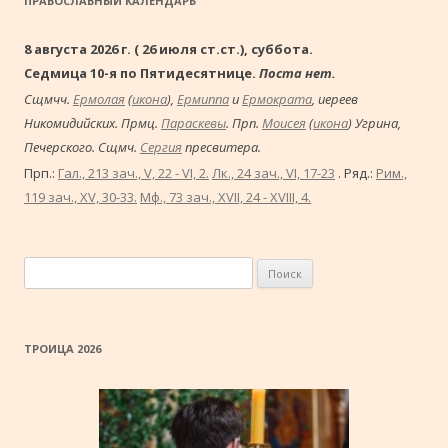
ПРАВОСЛАВНЫЙ КАЛЕНДАРЬ
8 августа 2026 г. ( 26 июля ст.ст.), суббота.
Седмица 10-я по Пятидесятнице.
Поста нет.
Сщмчч.
Ермолая
(
икона
),
Ермиппа
и
Ермократа
, иереев
Никомидийских. Прмц.
Параскевы
. Прп.
Моисея
(
икона
) Угрина,
Печерского. Сщмч.
Сергия
пресвитера.
Прп.:
Гал., 213 зач., V, 22 - VI, 2.
Лк., 24 зач., VI, 17-23
. Ряд.:
Рим.,
119 зач., XV, 30-33.
Мф., 73 зач., XVII, 24 - XVIII, 4.
Найти:
ТРОИЦА 2026