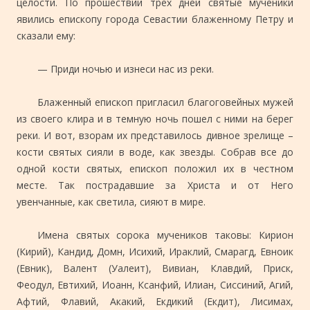
целости. По прошествии трех дней святые мученики
явились епископу города Севастии блаженному Петру и
сказали ему:
— Приди ночью и изнеси нас из реки.
Блаженный епископ пригласил благоговейных мужей
из своего клира и в темную ночь пошел с ними на берег
реки. И вот, взорам их представилось дивное зрелище –
кости святых сияли в воде, как звезды. Собрав все до
одной кости святых, епископ положил их в честном
месте. Так пострадавшие за Христа и от Него
увенчанные, как светила, сияют в мире.
Имена святых сорока мучеников таковы: Кирион
(Кирий), Кандид, Домн, Исихий, Ираклий, Смарагд, Евноик
(Евник), Валент (Уалеит), Вивиан, Клавдий, Приск,
Феодул, Евтихий, Иоанн, Ксанфий, Илиан, Сиссиний, Агий,
Афтий, Флавий, Акакий, Екдикий (Екдит), Лисимах,