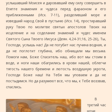
услышавший Моисея и даровавший ему силу совершить в
Египте знамения и чудеса перед фараоном и его
приближенными (Исх. 7-11), разделивший море и
изведший народ Свой в пустыню (Исх. 14), простиравший
руку Твою по молитве святых апостолов Твоих на
исцеление и на соделание знамений и чудес именем
Святого Сына Твоего Иисуса (Деян. 4,24-31;16, 25-26), Ты,
Господи, услышь нас! Да не погубит нас пучина водная, и
да не поглотит глубина, ибо обнищали мы весьма.
Помоги нам, Боже Спаситель наш, ибо вот мы стоим в
воде, и ноги наши обагрились в крови нашей, облегчи
тягость нашего бремени и лютость воздушную укроти,
Господи Боже наш! На Тебя мы уповаем и да не
постыдимся. Но да разумеют все, что мы, к Тебе воззвав,
спаслись.
В
третий час
ночи