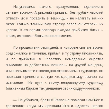
Испугавшись такого вразумления, сделанного
святым воином, Агриколай приказал без грубых насилий
отвести их и посадить в темницу, и не налагать на них
оков. Только темничному стражу велел он стеречь их
крепко. В то время воевода ожидал прибытия Лисия –
князя, имевшего большие полномочия.
По прошествии семи дней, в которые святые воины
содержались в темнице, прибыл в ту страну Лисий-князь,
и по прибытии в Севастию, немедленно обратил
внимание на доблестных воинов – на другой же день,
явившись вместе с воеводою Агриколаем в судилище, он
приказал привести святую четыредесятицу воинов на
истязание. На пути к этому неправедному судилищу
блаженный Кирион так увещевал своих содружинников:
— Не убоимся, братия! Разве не помогал нам Бог в
сражениях, когда мы призвали Его и одолели врагов