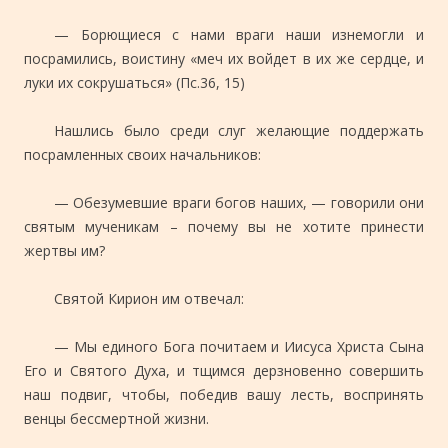
— Борющиеся с нами враги наши изнемогли и
посрамились, воистину «меч их войдет в их же сердце, и
луки их сокрушаться» (Пс.36, 15)
Нашлись было среди слуг желающие поддержать
посрамленных своих начальников:
— Обезумевшие враги богов наших, — говорили они
святым мученикам – почему вы не хотите принести
жертвы им?
Святой Кирион им отвечал:
— Мы единого Бога почитаем и Иисуса Христа Сына
Его и Святого Духа, и тщимся дерзновенно совершить
наш подвиг, чтобы, победив вашу лесть, воспринять
венцы бессмертной жизни.