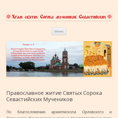
Храм Сорока Мучеников
приходской сайт
Перейти к содержимому
Севастийских в Переславле-
Меню
Залесском
Православное житие Святых Сорока
Севастийских Мучеников
По благословению архиепископа Орловского и