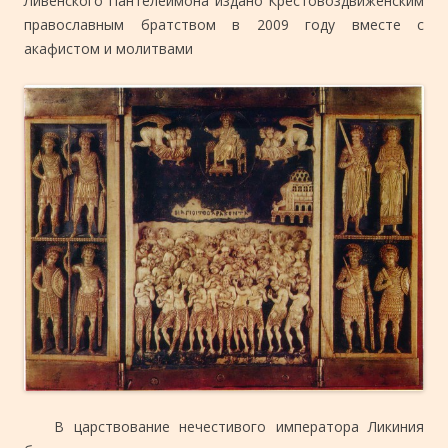
Ливенского Пантелеимона издано Крестовоздвиженским
православным братством в 2009 году вместе с
акафистом и молитвами
В царствование нечестивого императора Ликиния