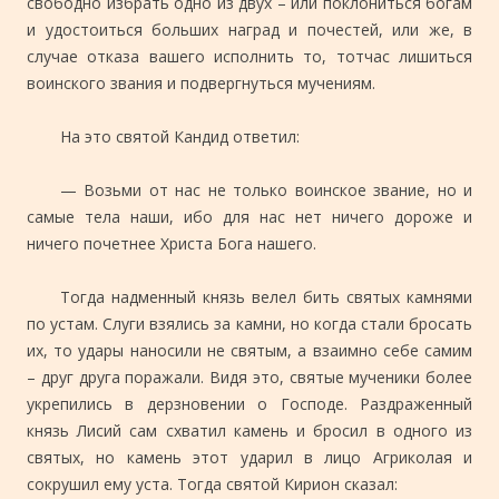
свободно избрать одно из двух – или поклониться богам
и удостоиться больших наград и почестей, или же, в
случае отказа вашего исполнить то, тотчас лишиться
воинского звания и подвергнуться мучениям.
На это святой Кандид ответил:
— Возьми от нас не только воинское звание, но и
самые тела наши, ибо для нас нет ничего дороже и
ничего почетнее Христа Бога нашего.
Тогда надменный князь велел бить святых камнями
по устам. Слуги взялись за камни, но когда стали бросать
их, то удары наносили не святым, а взаимно себе самим
– друг друга поражали. Видя это, святые мученики более
укрепились в дерзновении о Господе. Раздраженный
князь Лисий сам схватил камень и бросил в одного из
святых, но камень этот ударил в лицо Агриколая и
сокрушил ему уста. Тогда святой Кирион сказал: