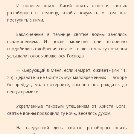
И повелел князь Лисий опять отвести святых
ратоборцев в темницу, чтобы подумать о том, как
поступить с ними.
Заключенные в темнице святые воины занялись
псалмопением. И после молитвы они вторично
сподобились одобрения свыше – в шестом часу ночи они
услышали голос явившегося Господа:
— «Верующий в Меня, если и умрет, оживет» (Ин. 11,
25). Дерзайте и не бойтесь мук маловременных — вскоре
бо прейдут, мало потерпите, законно постраждите, да
венцы примите.
Укрепленные таковым утешением от Христа Бога,
святые воины проводили ту ночь, веселясь духом.
На следующий день святые ратоборцы опять