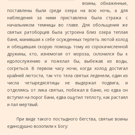
воины, обнаженные,
поставлены были среди озера на всю ночь, а для
наблюдения за ними приставлена была стража с
начальником темницы во главе. Для обольщения же
святых ратоборцев была устроена близ озера теплая
баня, манившая к себе осужденных терпеть лютой холод
и обещавшая скорую помощь тому из сорокачисленной
дружины, кто, изнемогая от мороза, склонился бы к
идолослужению и пожелал бы, выбежав из воды,
согреться. В первом часу ночи, когда холод достигал
крайней лютости, так что тела святых леденели, один из
числа четыредясятицы не выдержал подвига, и
отделяясь от лика святых, побежал в баню, но едва он
вступил на порог бани, едва ощутил теплоту, как растаял
и пал мертвый.
При виде такого постыдного бегства, святые воины
единодушно возопили к Богу: