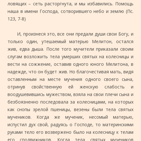
ловящих – сеть расторгнута, и мы избавились. Помощь
наша в имени Господа, сотворившего небо и землю (Пс.
123, 7-8)
И, произнеся это, все они предали души свои Богу, и
только один, утешаемый матерью Мелитон, остался
жив, едва дыша. После того мучители приказали своим
слугам возложить тела умерших святых на колесницы и
вести на сожжение, оставив одного юного Мелитона, в
надежде, что он будет жив. Но благочестивая мать, видя
оставленным на месте мучения одного своего сына,
отринув свойственную ей женскую слабость и
воодушевившись мужеством, взяла на свои плечи сына и
безбоязненно последовала за колесницами, на которых
как снопы зрелой пшеницы, везены были тела святых
мучеников. Когда же мученик, несомый матерью,
испустил дух свой, радуясь о Господе, то материнскими
руками тело его возвержено было на колесницу к телам
его сподвижников. Когда тела святых мучеников