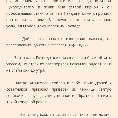
псалмопением и так пробыли без сна до полуночи.
Руководителем в пении был святой Кирион – он
провозглашал стихи, а святые Кандид и Домн с прочими
повторяли за ним. В полуночи же святые воины
услышали голос, явившегося им Господа:
— Добр есть начаток изволения вашего, но
претерпевший до конца спасется (Мф. 10,22)
Этот голос Господа все они слышали и были объяты
ужасом, но страх их растворялся неземной радостью. И
не спали они до утра.
Наутро Агриколай, собрав к себе своих друзей и
советников, приказал привести из темницы святую
сорокочисленную дружину воинов и обратился к ним с
такой коварной речью:
— Что скажу вам, то скажу не льстиво и не ложно,