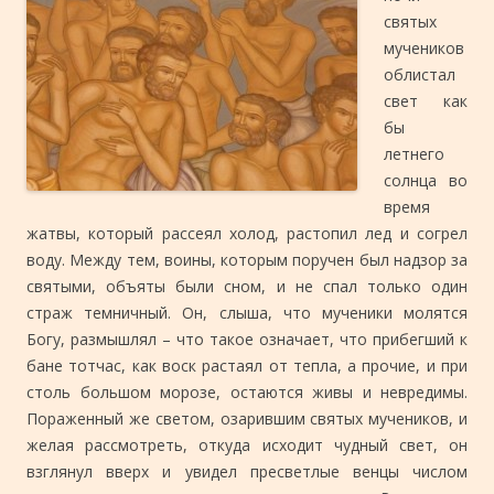
святых
мучеников
облистал
свет как
бы
летнего
солнца во
время
жатвы, который рассеял холод, растопил лед и согрел
воду. Между тем, воины, которым поручен был надзор за
святыми, объяты были сном, и не спал только один
страж темничный. Он, слыша, что мученики молятся
Богу, размышлял – что такое означает, что прибегший к
бане тотчас, как воск растаял от тепла, а прочие, и при
столь большом морозе, остаются живы и невредимы.
Пораженный же светом, озарившим святых мучеников, и
желая рассмотреть, откуда исходит чудный свет, он
взглянул вверх и увидел пресветлые венцы числом