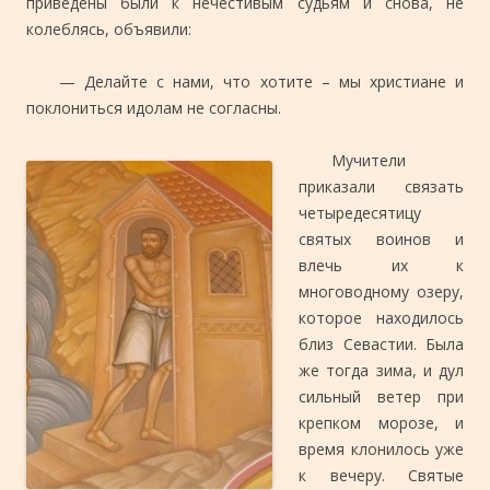
приведены были к нечестивым судьям и снова, не
колеблясь, объявили:
— Делайте с нами, что хотите – мы христиане и
поклониться идолам не согласны.
Мучители
приказали связать
четыредесятицу
святых воинов и
влечь их к
многоводному озеру,
которое находилось
близ Севастии. Была
же тогда зима, и дул
сильный ветер при
крепком морозе, и
время клонилось уже
к вечеру. Святые