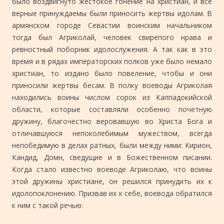
было воздвигнуто жестокое гонение на христиан, и все
верные принуждаемы были приносить жертвы идолам. В
армянском городе Севастии воинским начальником
тогда был Агриколай, человек свирепого нрава и
ревностный поборник идолослужения. А так как в это
время и в рядах императорских полков уже было немало
христиан, то издано было повеление, чтобы и они
приносили жертвы бесам. В полку воеводы Агриколая
находились воины числом сорок из Каппадокийской
области, которые составляли особенно почетную
дружину, благочестно веровавшую во Христа Бога и
отличавшуюся непоколебимым мужеством, всегда
непобедимую в делах ратных, были между ними: Кирион,
Кандид, Домн, сведущие и в Божественном писании.
Когда стало известно воеводе Агриколаю, что воины
этой дружины христиане, он решился принудить их к
идолопоклонению. Призвав их к себе, воевода обратился
к ним с такой речью: