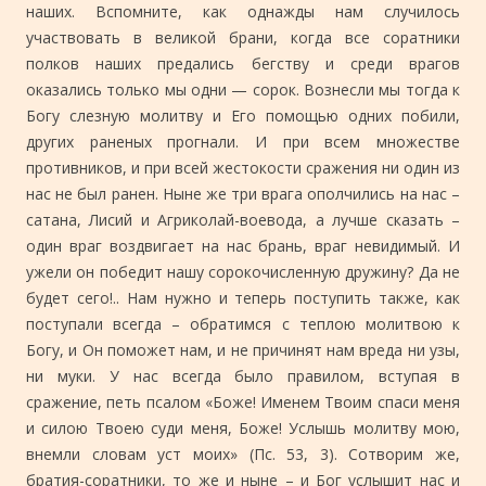
наших. Вспомните, как однажды нам случилось
участвовать в великой брани, когда все соратники
полков наших предались бегству и среди врагов
оказались только мы одни — сорок. Вознесли мы тогда к
Богу слезную молитву и Его помощью одних побили,
других раненых прогнали. И при всем множестве
противников, и при всей жестокости сражения ни один из
нас не был ранен. Ныне же три врага ополчились на нас –
сатана, Лисий и Агриколай-воевода, а лучше сказать –
один враг воздвигает на нас брань, враг невидимый. И
ужели он победит нашу сорокочисленную дружину? Да не
будет сего!.. Нам нужно и теперь поступить также, как
поступали всегда – обратимся с теплою молитвою к
Богу, и Он поможет нам, и не причинят нам вреда ни узы,
ни муки. У нас всегда было правилом, вступая в
сражение, петь псалом «Боже! Именем Твоим спаси меня
и силою Твоею суди меня, Боже! Услышь молитву мою,
внемли словам уст моих» (Пс. 53, 3). Сотворим же,
братия-соратники, то же и ныне – и Бог услышит нас и