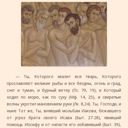
— Ты, Которого хвалит вся тварь, Которого
прославляют великие рыбы и все бездны, огонь и град,
снег и туман, и бурный ветер (Пс. 79, 19), и Который
ходил по морю, как по суху (Мф. 14, 25), и свирепые
волны укротил мановением руки (Лк. 8,24). Ты, Господи, и
ныне Тот же, Ты, внявший мольбам Иакова, бежавшего
от угроз брата своего Исава (Быт. 27-28), явивший
помощь Иосифу и от напасти его избавивший (Быт. 39),