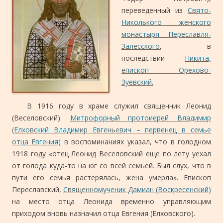
переведенный из
Свято-
Николького женского
монастыря Переславля-
Залесского
, в
последствии
Никита,
епископ Орехово-
Зуевский.
В 1916 году в храме служил священник Леонид
(Веселовский).
Митрофорный протоиерей Владимир
(Елховский Владимир Евгеньевич – первенец в семье
отца Евгения)
в воспоминаниях указал, что в голодном
1918 году «отец Леонид Веселовский еще по лету уехал
от голода куда-то на юг со всей семьей. Был слух, что в
пути его семья растерялась, жена умерла». Епископ
Переславский,
Священномученик Дамиан (Воскресенский)
на место отца Леонида временно управляющим
приходом вновь назначил отца Евгения (Елховского).