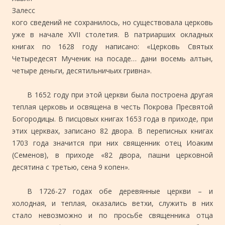
Залесс
кого сведений не сохранилось, но существовала церковь
уже в начале XVII столетия. В патриарших окладных
книгах по 1628 году написано: «Церковь Святых
Четыредесят Мученик на посаде… дани восемь алтын,
четыре деньги, десятильничьих гривна».
В 1652 году при этой церкви была построена другая
теплая церковь и освящена в честь Покрова Пресвятой
Богородицы. В писцовых книгах 1653 года в приходе, при
этих церквах, записано 82 двора. В переписных книгах
1703 года значится при них священник отец Иоаким
(Семенов), в приходе «82 двора, пашни церковной
десятина с третью, сена 9 копен».
В 1726-27 годах обе деревянные церкви – и
холодная, и теплая, оказались ветхи, служить в них
стало невозможно и по просьбе священника отца