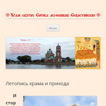
Храм Сорока Мучеников
приходской сайт
Перейти к содержимому
Севастийских в Переславле-
Меню
Залесском
Летопись храма и прихода
И
стор