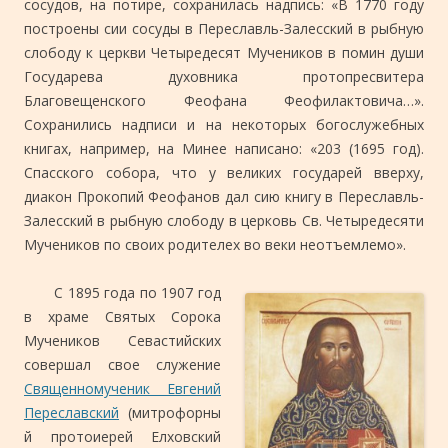
сосудов, на потире, сохранилась надпись: «В 1770 году
построены сии сосуды в Переславль-Залесский в рыбную
слободу к церкви Четыредесят Мучеников в помин души
Государева духовника протопресвитера
Благовещенского Феофана Феофилактовича…».
Сохранились надписи и на некоторых богослужебных
книгах, например, на Минее написано: «203 (1695 год).
Спасского собора, что у великих государей вверху,
диакон Прокопий Феофанов дал сию книгу в Переславль-
Залесский в рыбную слободу в церковь Св. Четыредесяти
Мучеников по своих родителех во веки неотъемлемо».
С 1895 года по 1907 год
в храме Святых Сорока
Мучеников Севастийских
совершал свое служение
Священномученик Евгений
Переславский
(митрофорны
й протоиерей Елховский