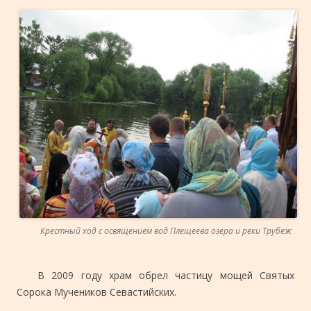
Крестный ход с освящением вод Плещеева озера и реки Трубеж
В 2009 году храм обрел частицу мощей Святых
Сорока Мучеников Севастийских.