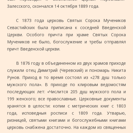
Залесского, скончался 14 октября 1889 года.
С 1873 года церковь Святых Сорока Мучеников
Севастийских была приписана к соседней Введенской
Церкви. Особого причта при храме Святых Сорока
Мучеников не было, богослужение и требы отправлял
причт Введенской церкви.
В 1876 году в объединенном из двух храмов приходе
служили отец Димитрий (Черевский) и пономарь Никита
Рунов. Приход в то время состоял из «278 душ только
мужского пола». В приходе по клировым ведомостям
последующих лет: «Числится 205 душ мужского пола и
199 женского; все православные. Церковные документы
хранятся в целости: копии с метрических книг с 1803
года, исповедныя росписи с 1809 года. Утварью,
ризницей, святыми книгами и богослужебными книгами
церковь снабжена достаточно. На каждом из священных