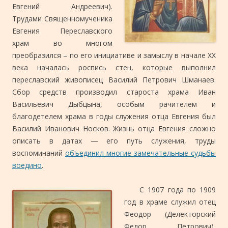
Евгений Андреевич).
Трудами Священномученика
Евгения Переславского
храм во многом
преобразился – по его инициативе и замыслу в начале ХХ
века началась роспись стен, которые выполнил
переславский живописец Василий Петрович Шманаев.
Сбор средств производил староста храма Иван
Васильевич Дыбцына, особым рачителем и
благодетелем храма в годы служения отца Евгения был
Василий Иванович Носков. Жизнь отца Евгения сложно
описать в датах — его путь служения, труды
воспоминаний
объединил многие замечательные судьбы
воедино
.
С 1907 года по 1909
год в храме служил отец
Феодор (Делекторский
Федор Петрович),