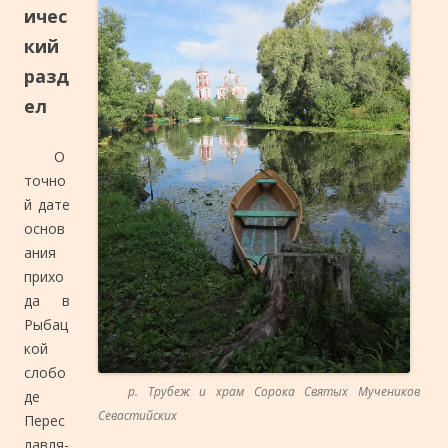
ичес
кий
разд
ел
О
точно
й дате
основ
ания
прихо
да в
Рыбац
кой
слобо
р. Трубеж и храм Сорока Святых Мучеников
де
Севастийских
Перес
лавля-