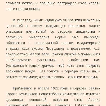
случился пожар, и особенно пострадала из-за копоти
настенная живопись.
В 1922 году ВЦИК издал указ об изъятии церковных
ценностей в пользу голодающих Поволжья. Власти
опасались препятствий со стороны священства и
верующих. Митрополит Сергий был вынужден
обратиться к православной пастве Владимирской
епархии, куда входил Переславль с воззванием: «…И
покорностью благой воли Божией спокойно подчинимся
необходимости расстаться с любезными нам
благолепием наших храмов, чтоб хоть этим покрыть
вопиющую нужду… Без золота и серебра храмы наши
останутся храмами, а святые иконы – святыми иконами».
Прибывшую в апреле 1922 года в церковь Святых
Сорока Мучеников Севастийских комиссию по изъятию
церковных ценностей встретил отец Леонид
(Гиляревский), церковный староста П.Федосеев и