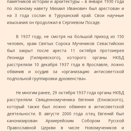
памятников истории и архитектуры – в январе 1930 года
по ложному навету Михаил Иванович был арестован и
на 3 года сослан в Туруханский край. Свои научные
изыскания он продолжил в Сергиевом Посаде.
В 1937 году, не смотря на большой приход из 150
человек, храм Святых Сорока Мучеников Севастийских
был закрыт после ареста 11 октября протоиерея
Леонида (Гиляревского), которого органы НКВД
расстреляли 10 декабря 1937 года в Ярославле, ложно
обвинив и осудив за «организацию антисоветской
подпольной группировки духовенства».
Не многим ранее, 29 октября 1937 года органы НКВД
расстреляли Священномученика Евгения (Елховского),
который также был ложно обвинен в антисоветской
деятельности. В августе 2000 года отец Евгений был
канонизирован Архиерейским Собором Русской
Православной Церкви в числе Новомучеников и