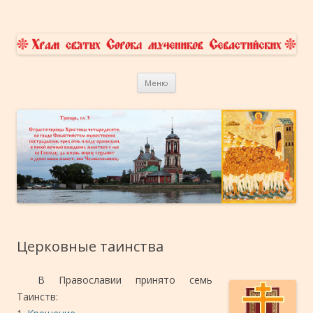
Храм Сорока Мучеников
приходской сайт
Перейти к содержимому
Севастийских в Переславле-
Меню
Залесском
Церковные таинства
В Православии принято семь
Таинств: