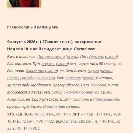
ПРАВОСЛАВНЫЙ КАЛЕНДАРЬ
9 августа 2026 г. ( 27 июля ст.ст.), воскресенье.
Неделя 10-я по Пятидесятнице.
Поста нет.
Вмч. и целителя
Пантелеимона
(
икона
). Прп.
Германа
(
икона
)
Аляскинского. Прп.
Анфисы
(
икона
) исп., игумении и 90 сестер ее.
Равноапп.
Климента
(
икона
), еп. Охридского,
Наума
(
икона
),
Саввы
,
Горазда
и
Ангеляра
. Блж.
Николая
(
икона
) Кочанова,
Христа ради юродивого, Новгородского. Свт.
Иоасафа
, митр.
Московского и всея Руси.
Собор Смоленских святых
. Сщмч.
Амвросия
, еп. Сарапульского. Сщмч.
Платона
и
Пантелеимона
пресвитера. Сщмч.
Иоанна
пресвитера.
Утр. - Ев. 10-е,
Ин., 66 зач., XXI, 1-14.
Лит. -
1 Кор., 131 зач., IV, 9-
16.
Мф., 72 зач., XVII, 14-23.
Вмч.:
2 Тим., 292 зач., II, 1-10.
Ин., 52
зач., XV, 17 - XVI, 2.