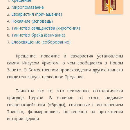
1.
Крещение
2.
Миропомазание
3.
Евхаристия (причащение)
4.
Покаяние (исповедь)
5.
Таинство священства (хиротония)
6.
Таинство брака (венчание)
7.
Елеосвящение (соборование)
Крещение, покаяние и евхаристия установлены
самим Иисусом Христом, о чем сообщается в Новом
Завете. О Божественном происхождении других таинств
свидетельствует церковное Предание.
Таинства это то, что неизменно, онтологически
присуще Церкви. В отличие от этого, видимые
священнодействия (обряды), связанные с исполнением
Таинств, формировались постепенно на протяжении
истории Церкви.