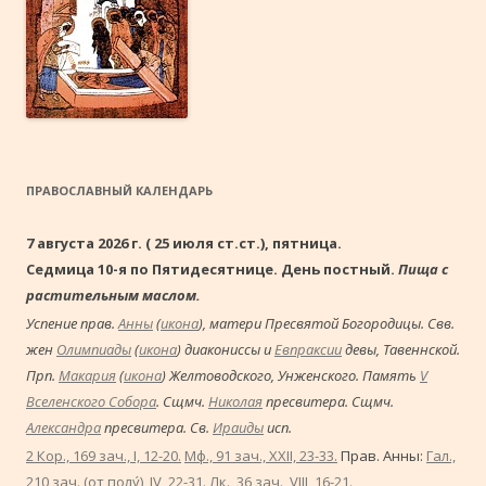
ПРАВОСЛАВНЫЙ КАЛЕНДАРЬ
7 августа 2026 г. ( 25 июля ст.ст.), пятница.
Седмица 10-я по Пятидесятнице. День постный.
Пища с
растительным маслом.
Успение прав.
Анны
(
икона
), матери Пресвятой Богородицы. Свв.
жен
Олимпиады
(
икона
) диакониссы и
Евпраксии
девы, Тавеннской.
Прп.
Макария
(
икона
) Желтоводского, Унженского. Память
V
Вселенского Собора
. Сщмч.
Николая
пресвитера. Сщмч.
Александра
пресвитера. Св.
Ираиды
исп.
2 Кор., 169 зач., I, 12-20.
Мф., 91 зач., XXII, 23-33.
Прав. Анны:
Гал.,
210 зач. (от полу́), IV, 22-31.
Лк., 36 зач., VIII, 16-21.