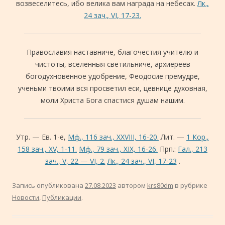
возвеселитесь, ибо велика вам награда на небесах.
Лк.,
24 зач., VI, 17-23.
Православия наставниче, благочестия учителю и
чистоты, вселенныя светильниче, архиереев
богодухновенное удобрение, Феодосие премудре,
ученьми твоими вся просветил еси, цевнице духовная,
моли Христа Бога спастися душам нашим.
Утр. — Ев. 1-е,
Мф., 116 зач., XXVIII, 16-20.
Лит. —
1 Кор.,
158 зач., XV, 1-11.
Мф., 79 зач., XIX, 16-26.
Прп.:
Гал., 213
зач., V, 22 — VI, 2.
Лк., 24 зач., VI, 17-23
.
Запись опубликована
27.08.2023
автором
krs80dm
в рубрике
Новости
,
Публикации
.