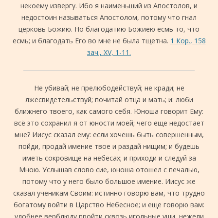
некоему извергу. Ибо я наименьший из Апостолов, и
недостоин называться Апостолом, потому что гнал
церковь Божию. Но благодатию Божиею есмь то, что
есмь; и благодать Его во мне не была тщетна.
1 Кор., 158
зач., XV, 1-11.
Не убивай; не прелюбодействуй; не кради; не
лжесвидетельствуй; почитай отца и мать; и: люби
ближнего твоего, как самого себя. Юноша говорит Ему:
всё это сохранил я от юности моей; чего еще недостает
мне? Иисус сказал ему: если хочешь быть совершенным,
пойди, продай имение твое и раздай нищим; и будешь
иметь сокровище на небесах; и приходи и следуй за
Мною. Услышав слово сие, юноша отошел с печалью,
потому что у него было большое имение. Иисус же
сказал ученикам Своим: истинно говорю вам, что трудно
богатому войти в Царство Небесное; и еще говорю вам:
удобнее верблюду пройти сквозь игольные уши, нежели