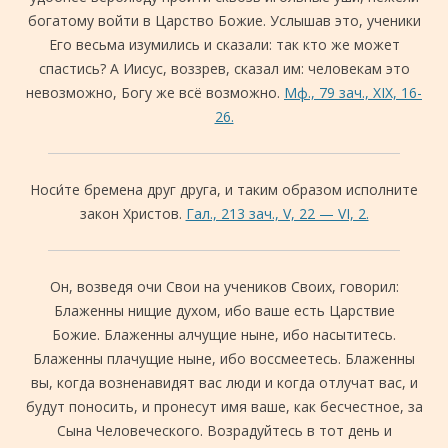
богатому войти в Царство Божие. Услышав это, ученики
Его весьма изумились и сказали: так кто же может
спастись? А Иисус, воззрев, сказал им: человекам это
невозможно, Богу же всё возможно.
Мф., 79 зач., XIX, 16-
26.
Носи́те бремена друг друга, и таким образом исполните
закон Христов.
Гал., 213 зач., V, 22 — VI, 2.
Он, возведя очи Свои на учеников Своих, говорил:
Блаженны нищие духом, ибо ваше есть Царствие
Божие. Блаженны алчущие ныне, ибо насытитесь.
Блаженны плачущие ныне, ибо воссмеетесь. Блаженны
вы, когда возненавидят вас люди и когда отлучат вас, и
будут поносить, и пронесут имя ваше, как бесчестное, за
Сына Человеческого. Возрадуйтесь в тот день и