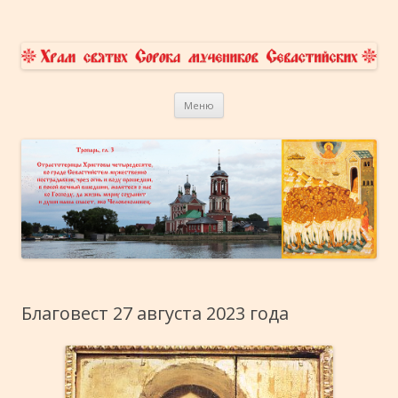
Храм Сорока Мучеников
приходской сайт
Перейти к содержимому
Севастийских в Переславле-
Меню
Залесском
Благовест 27 августа 2023 года