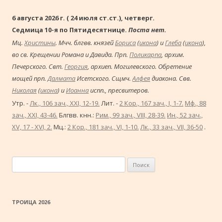
6 августа 2026 г. ( 24 июля ст.ст.), четверг.
Седмица 10-я по Пятидесятнице.
Поста нет.
Мц.
Христины
. Мчч. блгвв. князей
Бориса
(
икона
) и
Глеба
(
икона
),
во св. Крещении Романа и Давида. Прп.
Поликарпа
, архим.
Печерского. Свт.
Георгия
, архиеп. Могилевского. Обретение
мощей прп.
Далмата
Исетского. Сщмч.
Алфея
диакона. Свв.
Николая
(
икона
) и
Иоанна
испп., пресвитеров.
Утр. -
Лк., 106 зач., XXI, 12-19.
Лит. -
2 Кор., 167 зач., I, 1-7.
Мф., 88
зач., XXI, 43-46.
Блгвв. кнн.:
Рим., 99 зач., VIII, 28-39.
Ин., 52 зач.,
XV, 17 - XVI, 2.
Мц.:
2 Кор., 181 зач., VI, 1-10.
Лк., 33 зач., VII, 36-50
.
Найти:
ТРОИЦА 2026