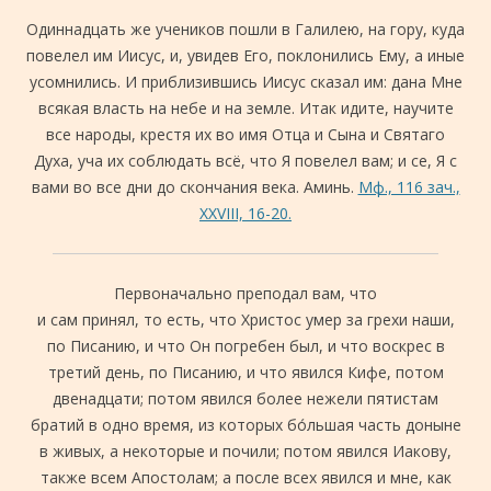
Одиннадцать же учеников пошли в Галилею, на гору, куда
повелел им Иисус, и, увидев Его, поклонились Ему, а иные
усомнились. И приблизившись Иисус сказал им: дана Мне
всякая власть на небе и на земле. Итак идите, научите
все народы, крестя их во имя Отца и Сына и Святаго
Духа, уча их соблюдать всё, что Я повелел вам; и се, Я с
вами во все дни до скончания века. Аминь.
Мф., 116 зач.,
XXVIII, 16-20.
Первоначально преподал вам, что
и сам принял, то есть, что Христос умер за грехи наши,
по Писанию, и что Он погребен был, и что воскрес в
третий день, по Писанию, и что явился Кифе, потом
двенадцати; потом явился более нежели пятистам
братий в одно время, из которых бо́льшая часть доныне
в живых, а некоторые и почили; потом явился Иакову,
также всем Апостолам; а после всех явился и мне, как