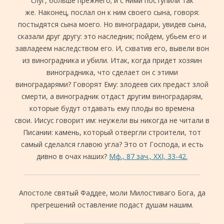
слуг, больше прежнего; и с ними поступили так
же. Наконец, послал он к ним своего сына, говоря:
постыдятся сына моего. Но виноградари, увидев сына,
сказали друг другу: это наследник; пойдем, убьем его и
завладеем наследством его. И, схватив его, вывели вон
из виноградника и убили. Итак, когда придет хозяин
виноградника, что сделает он с этими
виноградарями? Говорят Ему: злодеев сих предаст злой
смерти, а виноградник отдаст другим виноградарям,
которые будут отдавать ему плоды во времена
свои. Иисус говорит им: неужели вы никогда не читали в
Писании: камень, который отвергли строители, тот
самый сделался главою угла? Это от Господа, и есть
дивно в очах наших?
Мф., 87 зач., XXI, 33-42.
Апостоле святый Фаддее, моли Милостиваго Бога, да
прегрешений оставление подаст душам нашим.