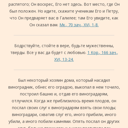
распятого; Он воскрес, Его нет здесь. Вот место, где Он
был положен. Но идите, скажите ученикам Его и Петру,
что Он предваряет вас в Галилее; там Его увидите, как
Он сказал вам.
Мк., 70 зач., XVI, 1-8.
Бодрствуйте, стойте в вере, будьте мужественны,
тверды. Все у вас да будет с любовью.
1 Кор., 166 зач.,
XVI, 13-24.
Был некоторый хозяин дома, который насадил
виноградник, обнес его оградою, выкопал в нем точило,
построил башню и, отдав его виноградарям,
отлучился. Когда же приблизилось время плодов, он
послал своих слуг к виноградарям взять свои плоды;
виноградари, схватив слуг его, иного прибили, иного
убили, а иного побили камнями. Опять послал он других