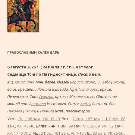
ПРАВОСЛАВНЫЙ КАЛЕНДАРЬ
6 августа 2026 г. ( 24 июля ст.ст.), четверг.
Седмица 10-я по Пятидесятнице.
Поста нет.
Мц.
Христины
. Мчч. блгвв. князей
Бориса
(
икона
) и
Глеба
(
икона
),
во св. Крещении Романа и Давида. Прп.
Поликарпа
, архим.
Печерского. Свт.
Георгия
, архиеп. Могилевского. Обретение
мощей прп.
Далмата
Исетского. Сщмч.
Алфея
диакона. Свв.
Николая
(
икона
) и
Иоанна
испп., пресвитеров.
Утр. -
Лк., 106 зач., XXI, 12-19.
Лит. -
2 Кор., 167 зач., I, 1-7.
Мф., 88
зач., XXI, 43-46.
Блгвв. кнн.:
Рим., 99 зач., VIII, 28-39.
Ин., 52 зач.,
XV, 17 - XVI, 2.
Мц.:
2 Кор., 181 зач., VI, 1-10.
Лк., 33 зач., VII, 36-50
.