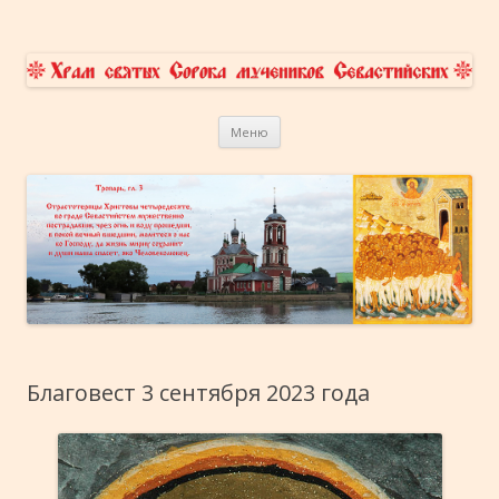
Храм Сорока Мучеников
приходской сайт
Перейти к содержимому
Севастийских в Переславле-
Меню
Залесском
Благовест 3 сентября 2023 года