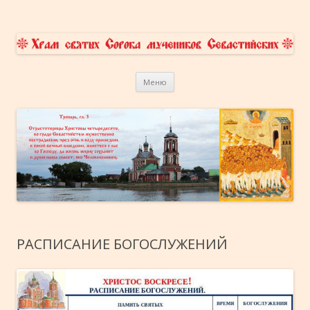
Храм Сорока Мучеников
приходской сайт
Перейти к содержимому
Севастийских в Переславле-
Меню
Залесском
РАСПИСАНИЕ БОГОСЛУЖЕНИЙ