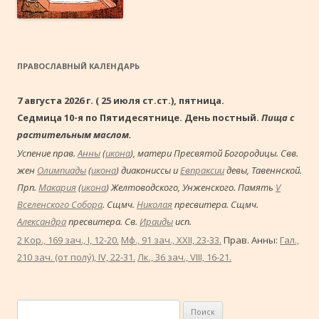
ПРАВОСЛАВНЫЙ КАЛЕНДАРЬ
7 августа 2026 г. ( 25 июля ст.ст.), пятница.
Седмица 10-я по Пятидесятнице. День постный.
Пища с
растительным маслом.
Успение прав.
Анны
(
икона
), матери Пресвятой Богородицы. Свв.
жен
Олимпиады
(
икона
) диакониссы и
Евпраксии
девы, Тавеннской.
Прп.
Макария
(
икона
) Желтоводского, Унженского. Память
V
Вселенского Собора
. Сщмч.
Николая
пресвитера. Сщмч.
Александра
пресвитера. Св.
Ираиды
исп.
2 Кор., 169 зач., I, 12-20.
Мф., 91 зач., XXII, 23-33.
Прав. Анны:
Гал.,
210 зач. (от полу́), IV, 22-31.
Лк., 36 зач., VIII, 16-21.
Найти: