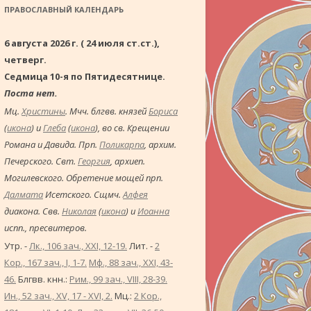
ПРАВОСЛАВНЫЙ КАЛЕНДАРЬ
6 августа 2026 г. ( 24 июля ст.ст.),
четверг.
Седмица 10-я по Пятидесятнице.
Поста нет.
Мц.
Христины
. Мчч. блгвв. князей
Бориса
(
икона
) и
Глеба
(
икона
), во св. Крещении
Романа и Давида. Прп.
Поликарпа
, архим.
Печерского. Свт.
Георгия
, архиеп.
Могилевского. Обретение мощей прп.
Далмата
Исетского. Сщмч.
Алфея
диакона. Свв.
Николая
(
икона
) и
Иоанна
испп., пресвитеров.
Утр. -
Лк., 106 зач., XXI, 12-19.
Лит. -
2
Кор., 167 зач., I, 1-7.
Мф., 88 зач., XXI, 43-
46.
Блгвв. кнн.:
Рим., 99 зач., VIII, 28-39.
Ин., 52 зач., XV, 17 - XVI, 2.
Мц.:
2 Кор.,