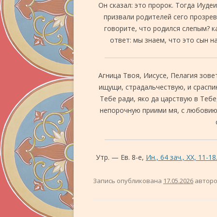
Он сказал: это пророк. Тогда Иудеи
призвали родителей сего прозрев
говорите, что родился слепым? к
ответ: мы знаем, что это сын н
Агница Твоя, Иисусе, Пелагия зове
ищущи, страдальчествую, и сраспи
Тебе ради, яко да царствую в Тебе
непорочную приими мя, с любовию
Утр. — Ев. 8-е,
Ин., 64 зач., XX, 11-18
Запись опубликована
17.05.2026
автор