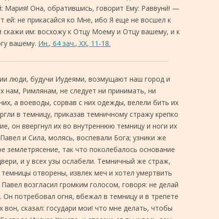
й: Мария! Она, обратившись, говорит Ему: Раввуни́! —
т ей: не прикасайся ко Мне, ибо Я еще не восшел к
 скажи им: восхожу к Отцу Моему и Отцу вашему, и к
огу вашему.
Ин., 64 зач., XX, 11-18.
 сии люди, будучи Иудеями, возмущают наш город и
 нам, Римлянам, не следует ни принимать, ни
них
, а воеводы, сорвав с них одежды, велели бить их
ергли в темницу, приказав темничному стражу крепко
ие, он ввергнул их во внутреннюю темницу и ноги их
Павел и Сила, молясь, воспевали Бога; узники же
кое землетрясение, так что поколебалось основание
вери, и у всех узы ослабели. Темничный же страж,
и темницы отворены, извлек меч и хотел умертвить
о Павел возгласил громким голосом, говоря: не делай
ь. Он потребовал огня, вбежал в темницу и в трепете
их вон, сказал: государи мои! что мне делать, чтобы