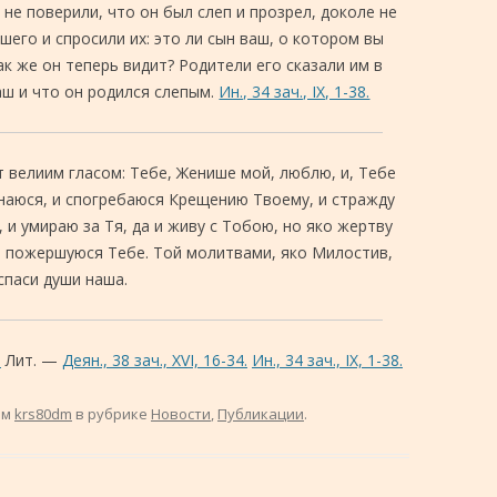
 не поверили, что он был слеп и прозрел, доколе не
шего и спросили их: это ли сын ваш, о котором вы
ак же он теперь видит? Родители его сказали им в
аш и что он родился слепым.
Ин., 34 зач., IX, 1-38.
т велиим гласом: Тебе, Женише мой, люблю, и, Тебе
наюся, и спогребаюся Крещению Твоему, и стражду
, и умираю за Тя, да и живу с Тобою, но яко жертву
 пожершуюся Тебе. Той молитвами, яко Милостив,
спаси души наша.
.
Лит. —
Деян., 38 зач., XVI, 16-34.
Ин., 34 зач., IX, 1-38.
ом
krs80dm
в рубрике
Новости
,
Публикации
.