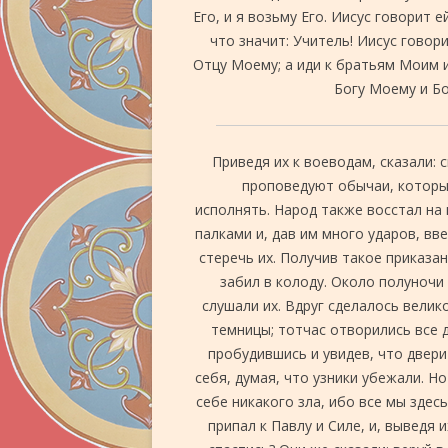
Его, и я возьму Его. Иисус говорит е
что значит: Учитель! Иисус говори
Отцу Моему; а иди к братьям Моим и
Богу Моему и Б
Приведя их к воеводам, сказали:
проповедуют обычаи, которых
исполнять. Народ также восстал на 
палками и, дав им много ударов, вв
стеречь их. Получив такое приказан
забил в колоду. Около полуночи 
слушали их. Вдруг сделалось вели
темницы; тотчас отворились все д
пробудившись и увидев, что двер
себя, думая, что узники убежали. Н
себе никакого зла, ибо все мы здес
припал к Павлу и Силе, и, выведя 