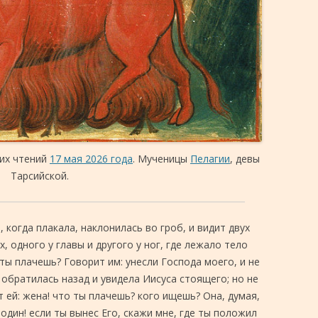
ких чтений
17 мая 2026 года
. Мученицы
Пелагии
, девы
Тарсийской.
, когда плакала, наклонилась во гроб, и видит двух
, одного у главы и другого у ног, где лежало тело
 ты плачешь? Говорит им: унесли Господа моего, и не
, обратилась назад и увидела Иисуса стоящего; но не
т ей: жена! что ты плачешь? кого ищешь? Она, думая,
подин! если ты вынес Его, скажи мне, где ты положил