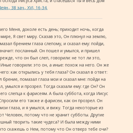
 Господа Иисуса Христа, и спасешься ты и весь дом
еян., 38 зач., XVI, 16-34.
го Меня, доколе есть день; приходит ночь, когда
мире, Я свет миру. Сказав это, Он плюнул на землю,
мазал брением глаза слепому, и сказал ему: пойди,
значит: посланный. Он пошел и умылся, и пришел
режде, что он был слеп, говорили: не тот ли это,
Иные говорили: это он, а иные: похож на него. Он же
него: как открылись у тебя глаза? Он сказал в ответ:
 брение, помазал глаза мои и сказал мне: пойди на
, умылся и прозрел. Тогда сказали ему: где Он? Он
его слепца к фарисеям. А была суббота, когда Иисус
Спросили его также и фарисеи, как он прозрел. Он
мои глаза, и я умылся, и вижу. Тогда некоторые из
от Человек, потому что не хранит субботы. Другие
ешный творить такие чудеса? И была между ними
 что скажешь о Нем, потому что Он отверз тебе очи?