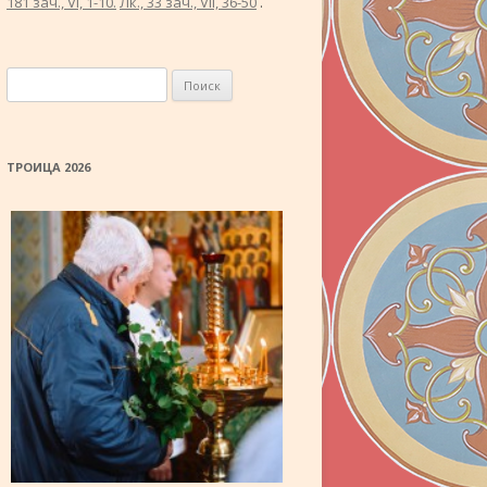
181 зач., VI, 1-10.
Лк., 33 зач., VII, 36-50
.
Найти:
ТРОИЦА 2026