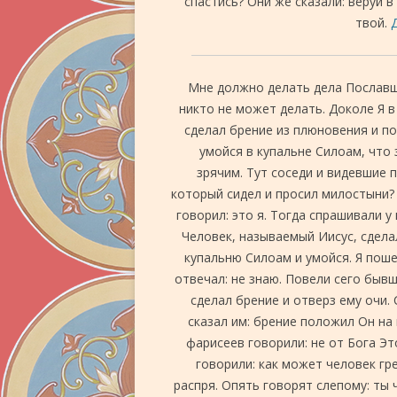
спастись? Они же сказали: веруй в
твой.
Д
Мне должно делать дела Пославше
никто не может делать. Доколе Я в 
сделал брение из плюновения и по
умойся в купальне Силоам, что 
зрячим. Тут соседи и видевшие п
который сидел и просил милостыни? 
говорил: это я. Тогда спрашивали у 
Человек, называемый Иисус, сделал
купальню Силоам и умойся. Я пошел
отвечал: не знаю. Повели сего бывш
сделал брение и отверз ему очи. 
сказал им: брение положил Он на 
фарисеев говорили: не от Бога Эт
говорили: как может человек гр
распря. Опять говорят слепому: ты