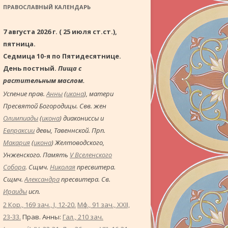
ПРАВОСЛАВНЫЙ КАЛЕНДАРЬ
7 августа 2026 г. ( 25 июля ст.ст.),
пятница.
Седмица 10-я по Пятидесятнице.
День постный.
Пища с
растительным маслом.
Успение прав.
Анны
(
икона
), матери
Пресвятой Богородицы. Свв. жен
Олимпиады
(
икона
) диакониссы и
Евпраксии
девы, Тавеннской. Прп.
Макария
(
икона
) Желтоводского,
Унженского. Память
V Вселенского
Собора
. Сщмч.
Николая
пресвитера.
Сщмч.
Александра
пресвитера. Св.
Ираиды
исп.
2 Кор., 169 зач., I, 12-20.
Мф., 91 зач., XXII,
23-33.
Прав. Анны:
Гал., 210 зач.