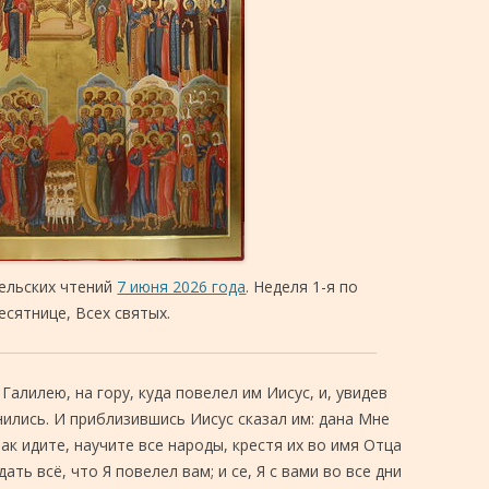
ельских чтений
7 июня 2026 года
. Неделя 1-я по
есятнице, Всех святых.
алилею, на гору, куда повелел им Иисус, и, увидев
нились. И приблизившись Иисус сказал им: дана Мне
так идите, научите все народы, крестя их во имя Отца
ать всё, что Я повелел вам; и се, Я с вами во все дни