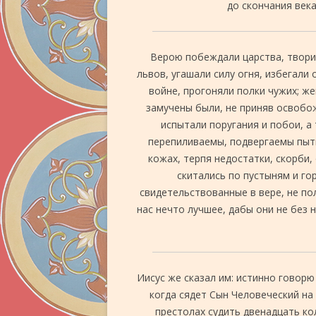
до скончания века
Верою побеждали царства, творил
львов, угашали силу огня, избегали
войне, прогоняли полки чужих; ж
замучены были
, не приняв освобо
испытали поругания и побои, а
перепиливаемы, подвергаемы пытке
кожах, терпя недостатки, скорби,
скитались по пустыням и го
свидетельствованные в вере, не по
нас нечто лучшее, дабы они не без 
Иисус же сказал им: истинно говорю
когда сядет Сын Человеческий на
престолах судить двенадцать кол