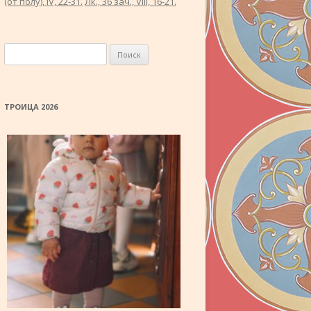
(от полу́), IV, 22-31.
Лк., 36 зач., VIII, 16-21.
Найти:
ТРОИЦА 2026