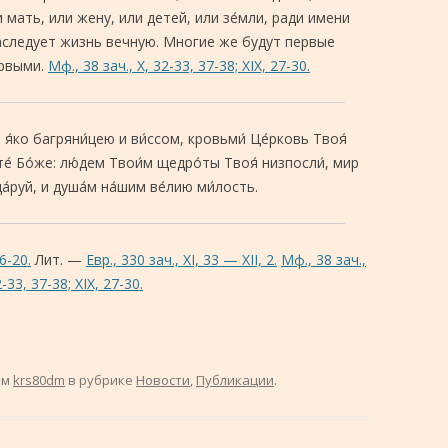
и мать, или жену, или детей, или зе́мли, ради имени
наследует жизнь вечную. Многие же будут первые
ервыми.
Мф., 38 зач., X, 32-33, 37-38; XIX, 27-30.
 я́ко багряни́цею и ви́ссом, кровьми́ Це́рковь Твоя́
те́ Бо́же: лю́дем Твои́м щедро́ты Твоя́ низпосли́, мир
а́руй, и душа́м на́шим ве́лию ми́лость.
6-20.
Лит. —
Евр., 330 зач., XI, 33 — XII, 2.
Мф., 38 зач.,
2-33, 37-38; XIX, 27-30.
ом
krs80dm
в рубрике
Новости
,
Публикации
.