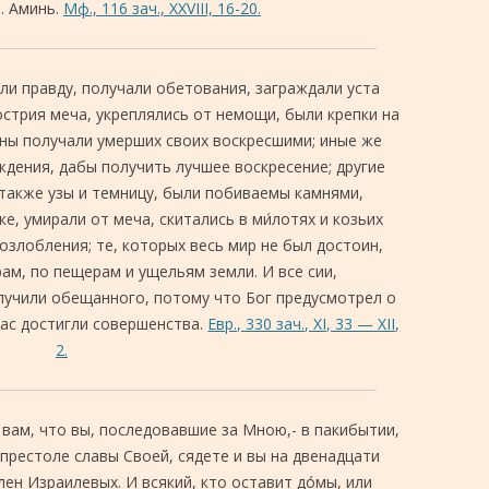
. Аминь.
Мф., 116 зач., XXVIII, 16-20.
и правду, получали обетования, заграждали уста
 острия меча, укреплялись от немощи, были крепки на
ены получали умерших своих воскресшими; иные же
ждения, дабы получить лучшее воскресение; другие
 также узы и темницу, были побиваемы камнями,
, умирали от меча, скитались в ми́лотях и козьих
 озлобления; те, которых весь мир не был достоин,
рам, по пещерам и ущельям земли. И все сии,
лучили обещанного, потому что Бог предусмотрел о
нас достигли совершенства.
Евр., 330 зач., XI, 33 — XII,
2.
 вам, что вы, последовавшие за Мною,- в пакибытии,
 престоле славы Своей, сядете и вы на двенадцати
ен Израилевых. И всякий, кто оставит до́мы, или