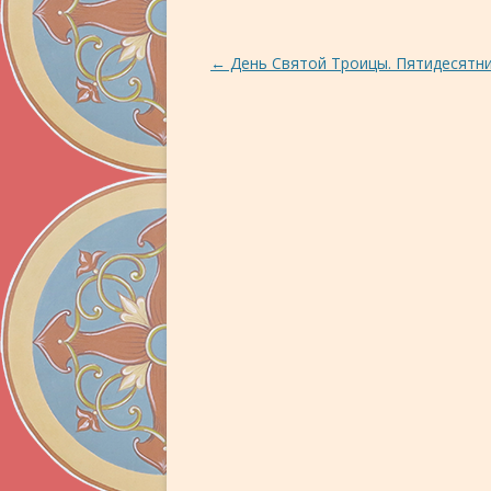
Навигация по записям
←
День Святой Троицы. Пятидесятни