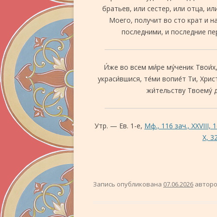
братьев, или сестер, или отца, ил
Моего, получит во сто крат и 
последними, и последние п
И́же во всем ми́ре му́ченик Твои́х,
украси́вшися, те́ми вопие́т Ти, Хрис
жи́тельству Твоему́ д
Утр. — Ев. 1-е,
Мф., 116 зач., XXVIII, 1
X, 3
Запись опубликована
07.06.2026
автор