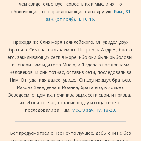
чем свидетельствует совесть их и мысли их, то
обвиняющие, то оправдывающие одна другую.
Рим., 81
зач. (от полу́), II, 10-16.
Проходя же близ моря Галилейского, Он увидел двух
братьев: Симона, называемого Петром, и Андрея, брата
его, закидывающих сети в море, ибо они были рыболовы,
и говорит им: идите за Мною, и Я сделаю вас ловцами
человеков. И они тотчас, оставив сети, последовали за
Ним. Оттуда, идя далее, увидел Он других двух братьев,
Иакова Зеведеева и Иоанна, брата его, в лодке с
Зеведеем, отцом их, починивающих сети свои, и призвал
их. И они тотчас, оставив лодку и отца своего,
последовали за Ним.
Мф., 9 зач., IV, 18-23.
Бог предусмотрел о нас нечто лучшее, дабы они не без
нас достигли совершенства. Посему и мы, имея вокруг