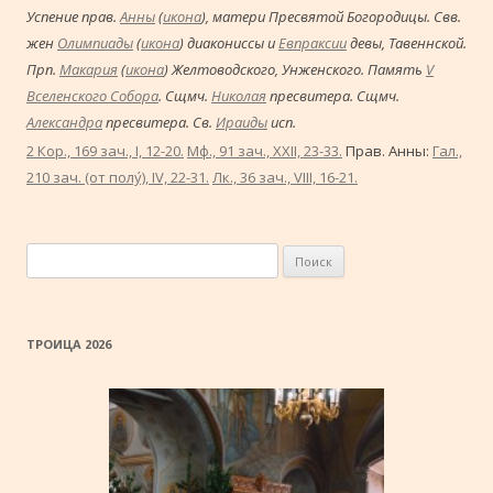
Успение прав.
Анны
(
икона
), матери Пресвятой Богородицы. Свв.
жен
Олимпиады
(
икона
) диакониссы и
Евпраксии
девы, Тавеннской.
Прп.
Макария
(
икона
) Желтоводского, Унженского. Память
V
Вселенского Собора
. Сщмч.
Николая
пресвитера. Сщмч.
Александра
пресвитера. Св.
Ираиды
исп.
2 Кор., 169 зач., I, 12-20.
Мф., 91 зач., XXII, 23-33.
Прав. Анны:
Гал.,
210 зач. (от полу́), IV, 22-31.
Лк., 36 зач., VIII, 16-21.
Найти:
ТРОИЦА 2026