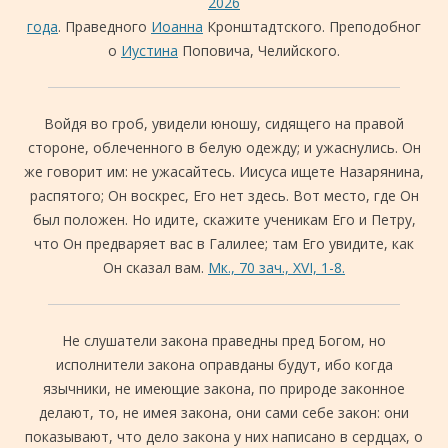
2026
года
. Праведного
Иоанна
Кронштадтского. Преподобног
о
Иустина
Поповича, Челийского.
Войдя во гроб, увидели юношу, сидящего на правой
стороне, облеченного в белую одежду; и ужаснулись. Он
же говорит им: не ужасайтесь. Иисуса ищете Назарянина,
распятого; Он воскрес, Его нет здесь. Вот место, где Он
был положен. Но идите, скажите ученикам Его и Петру,
что Он предваряет вас в Галилее; там Его увидите, как
Он сказал вам.
Мк., 70 зач., XVI, 1-8.
Не слушатели закона праведны пред Богом, но
исполнители закона оправданы будут,
ибо когда
язычники, не имеющие закона, по природе законное
делают, то, не имея закона, они сами себе закон: они
показывают, что дело закона у них написано в сердцах, о