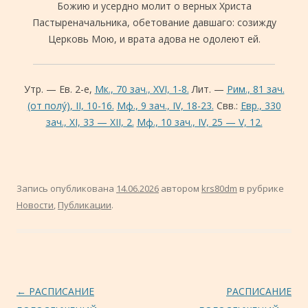
Божию и усердно молит о верных Христа
Пастыреначальника, обетование давшаго: созижду
Церковь Мою, и врата адова не одолеют ей.
Утр. — Ев. 2-е,
Мк., 70 зач., XVI, 1-8.
Лит. —
Рим., 81 зач.
(от полу́), II, 10-16.
Мф., 9 зач., IV, 18-23.
Свв.:
Евр., 330
зач., XI, 33 — XII, 2.
Мф., 10 зач., IV, 25 — V, 12.
Запись опубликована
14.06.2026
автором
krs80dm
в рубрике
Новости
,
Публикации
.
Навигация по записям
←
РАСПИСАНИЕ
РАСПИСАНИЕ