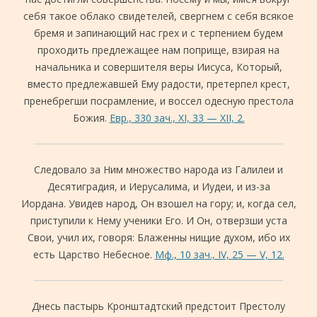
себя такое облако свидетелей, свергнем с себя всякое
бремя и запинающий нас грех и с терпением будем
проходить предлежащее нам поприще, взирая на
начальника и совершителя веры Иисуса, Который,
вместо предлежавшей Ему радости, претерпел крест,
пренебрегши посрамление, и воссел одесную престола
Божия.
Евр., 330 зач., XI, 33 — XII, 2.
Следовало за Ним множество народа из Галилеи и
Десятиградия, и Иерусалима, и Иудеи, и из-за
Иордана. Увидев народ, Он взошел на гору; и, когда сел,
приступили к Нему ученики Его. И Он, отверзши уста
Свои, учил их, говоря: Блаженны нищие духом, ибо их
есть Царство Небесное.
Мф., 10 зач., IV, 25 — V, 12.
Днесь пастырь Кронштадтский предстоит Престолу