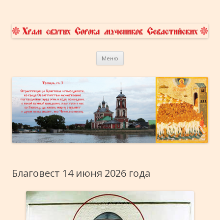
Храм Сорока Мучеников
приходской сайт
Перейти к содержимому
Севастийских в Переславле-
Меню
Залесском
Благовест 14 июня 2026 года