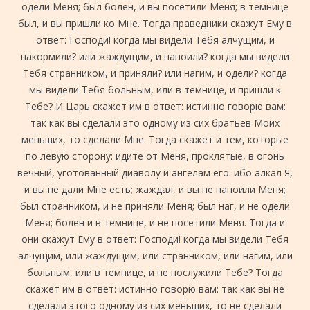
одели Меня; был болен, и вы посетили Меня; в темнице
был, и вы пришли ко Мне. Тогда праведники скажут Ему в
ответ: Господи! когда мы видели Тебя алчущим, и
накормили? или жаждущим, и напоили? когда мы видели
Тебя странником, и приняли? или нагим, и одели? когда
мы видели Тебя больным, или в темнице, и пришли к
Тебе? И Царь скажет им в ответ: истинно говорю вам:
так как вы сделали это одному из сих братьев Моих
меньших, то сделали Мне. Тогда скажет и тем, которые
по левую сторону: идите от Меня, проклятые, в огонь
вечный, уготованный диаволу и ангелам его: ибо алкал Я,
и вы не дали Мне есть; жаждал, и вы не напоили Меня;
был странником, и не приняли Меня; был наг, и не одели
Меня; болен и в темнице, и не посетили Меня. Тогда и
они скажут Ему в ответ: Господи! когда мы видели Тебя
алчущим, или жаждущим, или странником, или нагим, или
больным, или в темнице, и не послужили Тебе? Тогда
скажет им в ответ: истинно говорю вам: так как вы не
сделали этого одному из сих меньших, то не сделали