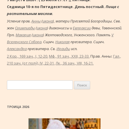
Седмица 10-я по Пятидесятнице. День постный.
Пища с
растительным маслом.
Успение прав.
Анны
(
икона
), матери Пресвятой Богородицы. Свв.
жен
Олимпиады
(
икона
) диакониссы и
Евпраксии
девы, Тавеннской.
Прп.
Макария
(
икона
) Желтоводского, Унженского. Память
V
Вселенского Собора
. Сщмч.
Николая
пресвитера. Сщмч.
Александра
пресвитера. Св.
Ираиды
исп.
2 Кор., 169 зач., I, 12-20.
Мф., 91 зач., XXII, 23-33.
Прав. Анны:
Гал.,
210 зач. (от полу́), IV, 22-31.
Лк., 36 зач., VIII, 16-21.
Найти:
ТРОИЦА 2026