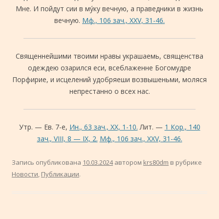
Мне. И пойдут сии в му́ку вечную, а праведники в жизнь
вечную.
Мф., 106 зач., XXV, 31-46.
Священнейшими твоими нравы украшаемь, священства
одеждею озарился еси, всеблаженне Богомудре
Порфирие, и исцелений удобряеши возвышеньми, моляся
непрестанно о всех нас.
Утр. — Ев. 7-е,
Ин., 63 зач., XX, 1-10.
Лит. —
1 Кор., 140
зач., VIII, 8 — IX, 2.
Мф., 106 зач., XXV, 31-46.
Запись опубликована
10.03.2024
автором
krs80dm
в рубрике
Новости
,
Публикации
.