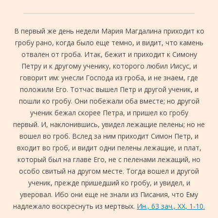
В первый же день недели Мария Магдалина приходит ко
гробу рано, когда было еще темно, и видит, что камень
отвален от гроба. Итак, бежит и приходит к Симону
Петру и к другому ученику, которого любил Иисус, и
говорит им: унесли Господа из гроба, и не знаем, где
положили Его. Тотчас вышел Петр и другой ученик, и
пошли ко гробу. Они побежали оба вместе; но другой
ученик бежал скорее Петра, и пришел ко гробу
первый. И, наклонившись, увидел лежащие пелены; но не
вошел во гроб. Вслед за ним приходит Симон Петр, и
входит во гроб, и видит одни пелены лежащие, и плат,
который был на главе Его, не с пеленами лежащий, но
особо свитый на другом месте. Тогда вошел и другой
ученик, прежде пришедший ко гробу, и увидел, и
уверовал. Ибо они еще не знали из Писания, что Ему
надлежало воскреснуть из мертвых.
Ин., 63 зач., XX, 1-10.