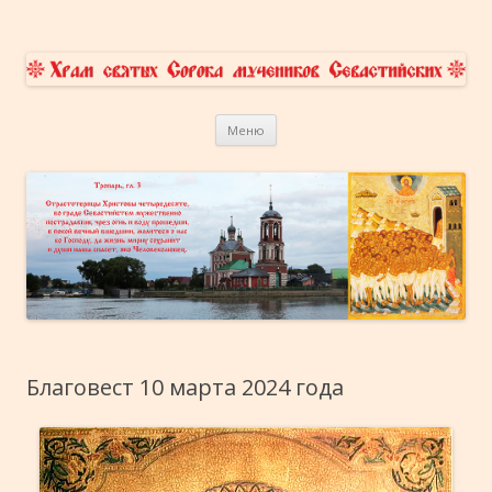
Храм Сорока Мучеников
приходской сайт
Перейти к содержимому
Севастийских в Переславле-
Меню
Залесском
Благовест 10 марта 2024 года