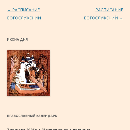
Навигация по записям
←
РАСПИСАНИЕ
РАСПИСАНИЕ
БОГОСЛУЖЕНИЙ
БОГОСЛУЖЕНИЙ
→
ИКОНА ДНЯ
ПРАВОСЛАВНЫЙ КАЛЕНДАРЬ
7 августа 2026 г. ( 25 июля ст.ст.), пятница.