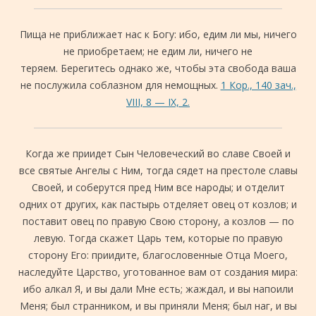
Пища не приближает нас к Богу: ибо, едим ли мы, ничего
не приобретаем; не едим ли, ничего не
теряем. Берегитесь однако же, чтобы эта свобода ваша
не послужила соблазном для немощных.
1 Кор., 140 зач.,
VIII, 8 — IX, 2.
Когда же приидет Сын Человеческий во славе Своей и
все святые Ангелы с Ним, тогда сядет на престоле славы
Своей, и соберутся пред Ним все народы; и отделит
одних от других, как пастырь отделяет овец от козлов; и
поставит овец по правую Свою сторону, а козлов — по
левую. Тогда скажет Царь тем, которые по правую
сторону Его: приидите, благословенные Отца Моего,
наследуйте Царство, уготованное вам от создания мира:
ибо алкал Я, и вы дали Мне есть; жаждал, и вы напоили
Меня; был странником, и вы приняли Меня; был наг, и вы